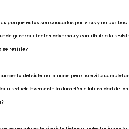
ríos porque estos son causados por virus y no por bact
uede generar efectos adversos y contribuir a la resist
 se resfríe?
onamiento del sistema inmune, pero no evita completa
r a reducir levemente la duración o intensidad de los
a?
e, especialmente si existe fiebre o malestar importan