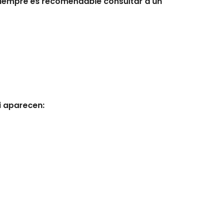
siempre es recomendable consultar a un
i aparecen: