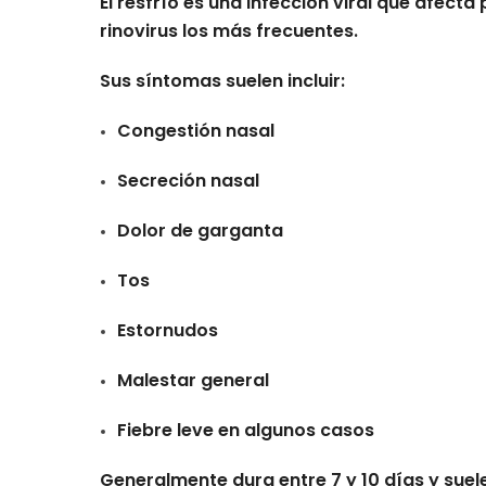
El resfrío es una infección viral que afecta
rinovirus los más frecuentes.
Sus síntomas suelen incluir:
Congestión nasal
Secreción nasal
Dolor de garganta
Tos
Estornudos
Malestar general
Fiebre leve en algunos casos
Generalmente dura entre 7 y 10 días y suel