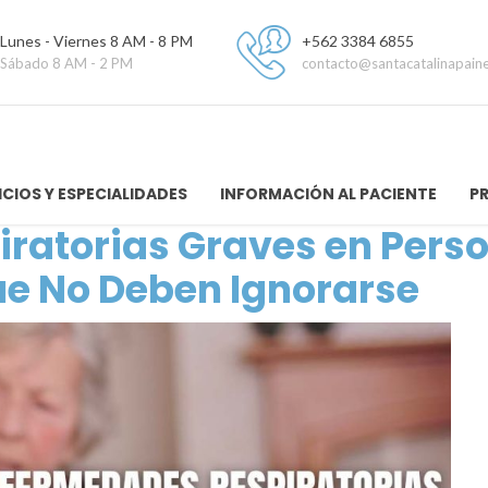
Lunes - Viernes 8 AM - 8 PM
+562 3384 6855
Sábado 8 AM - 2 PM
contacto@santacatalinapaine
ICIOS Y ESPECIALIDADES
INFORMACIÓN AL PACIENTE
P
ratorias Graves en Pers
ue No Deben Ignorarse