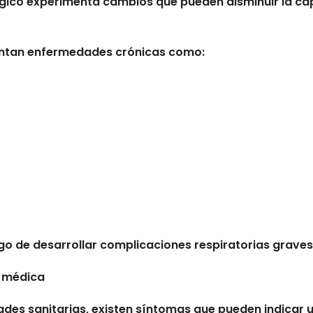
lógico experimenta cambios que pueden disminuir la c
ntan enfermedades crónicas como:
go de desarrollar complicaciones respiratorias graves
n médica
des sanitarias, existen síntomas que pueden indicar 