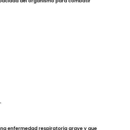
apacidad del organismo para combatir
.
una enfermedad respiratoria grave y que