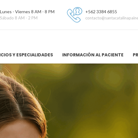
Lunes - Viernes 8 AM - 8 PM
+562 3384 6855
Sábado 8 AM - 2 PM
contacto@santacatalinapaine
ICIOS Y ESPECIALIDADES
INFORMACIÓN AL PACIENTE
P